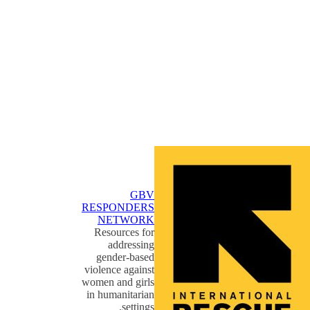
الاستجابة للعنف القائم على النوع الاجتماعي
الاستجابة لحالات الطوارئ والتأهب
للعنف القائم على النوع الاجتماعي
مصادر إدارة حالة العنف القائم على
النوع الاجتماعي
رعاية الأطفال الناجين/ات من الاعتداء
الجنسي
شمول النساء والفتيات بكامل تنوعهن
في برامج العنف القائم على النوع
الاجتماعي
تقديم خدمات العنف القائم على النوع
الاجتماعي المتنقلة والجوالة
إشراك النساء والفتيات المتنوعات
الرعاية الصحية للناجيات من العنف
القائم على النوع الاجتماعي
GBV
الوقاية
RESPONDERS
NETWORK
Resources for
addressing
gender-based
حزمة موارد إشراك الرجال من خلال
violence against
الممارسة المسؤولة لمنع العنف ضد
women and girls
النساء والفتيات
الأمان في المنزل: نهج برنامجي شامل
in humanitarian
للوقاية من والاستجابة لعنف الشريك
الحميم وسوء معاملة الأطفال
settings.