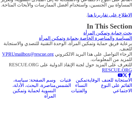
فضل الممارسات والأبحاث المتاحة.
وتمكين المرأة
لوحدة التقنية للتصدي والاستجابة
كتروني
VPRUmailbox@rescue.org
ة على RESCUE.ORG
يات
وسم الصفحة: سياسة،
شمس
مناصرة، البحث، الأدلة،
النسوية لحماية وتمكين
المرأة