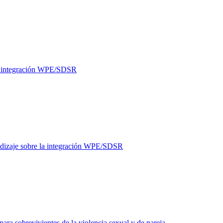
a integración WPE/SDSR
ndizaje sobre la integración WPE/SDSR
para sobrevivientes de la violencia sexual y de pareja