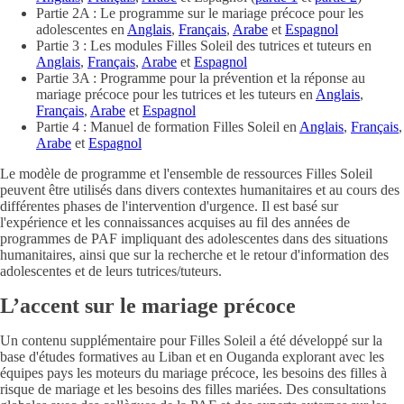
Partie 2A : Le programme sur le mariage précoce pour les
adolescentes en
Anglais
,
Français
,
Arabe
et
Espagnol
Partie 3 : Les modules Filles Soleil des tutrices et tuteurs en
Anglais
,
Français
,
Arabe
et
Espagnol
Partie 3A : Programme pour la prévention et la réponse au
mariage précoce pour les tutrices et les tuteurs en
Anglais
,
Français
,
Arabe
et
Espagnol
Partie 4 : Manuel de formation Filles Soleil en
Anglais
,
Français
,
Arabe
et
Espagnol
Le modèle de programme et l'ensemble de ressources Filles Soleil
peuvent être utilisés dans divers contextes humanitaires et au cours des
différentes phases de l'intervention d'urgence. Il est basé sur
l'expérience et les connaissances acquises au fil des années de
programmes de PAF impliquant des adolescentes dans des situations
humanitaires, ainsi que sur la recherche et le retour d'information des
adolescentes et de leurs tutrices/tuteurs.
L’accent sur le mariage précoce
Un contenu supplémentaire pour Filles Soleil a été développé sur la
base d'études formatives au Liban et en Ouganda explorant avec les
équipes pays les moteurs du mariage précoce, les besoins des filles à
risque de mariage et les besoins des filles mariées. Des consultations