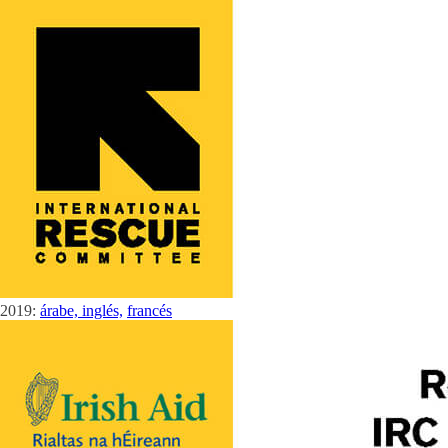
2019:
árabe,
inglés,
francés