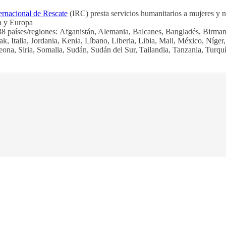
ernacional de Rescate
(IRC) presta servicios humanitarios a mujeres y n
a y Europa
 38 países/regiones: Afganistán, Alemania, Balcanes, Bangladés, Birm
ak, Italia, Jordania, Kenia, Líbano, Liberia, Libia, Mali, México, Níge
eona, Siria, Somalia, Sudán, Sudán del Sur, Tailandia, Tanzania, Tur